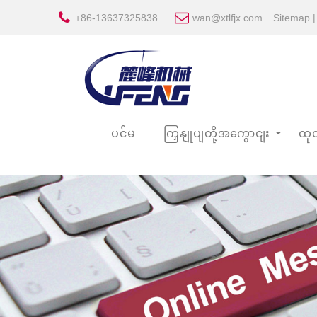
+86-13637325838
wan@xtlfjx.com
Sitemap
ပင်မ
ကြှနျုပျတို့အကွောငျး
ထုတ