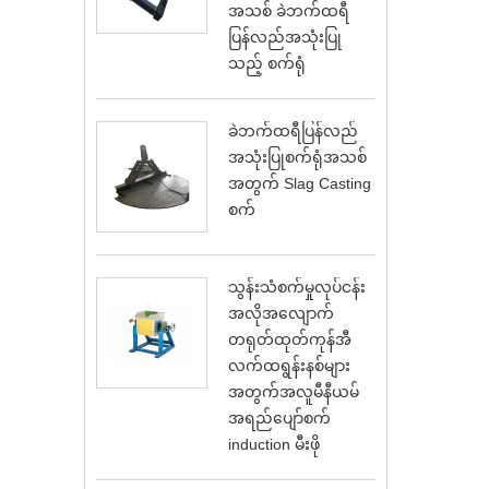
အသစ် ခဲဘက်ထရီ
ပြန်လည်အသုံးပြု
သည့် စက်ရုံ
ခဲဘက်ထရီပြန်လည်
အသုံးပြုစက်ရုံအသစ်
အတွက် Slag Casting
စက်
သွန်းသံစက်မှုလုပ်ငန်း
အလိုအလျောက်
တရုတ်ထုတ်ကုန်အီ
လက်ထရွန်းနစ်များ
အတွက်အလူမီနီယမ်
အရည်ပျော်စက်
induction မီးဖို