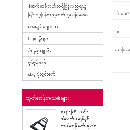
ခဲအက်ဆစ်ဘက်ထရီပြန်လည်ရယူ
ခြင်းနှင့်ပြန်လည်ထုတ်လုပ်ခြင်းစနစ်
ခဲအရည်ဖျော်စက်
Ingot မှိုများ
ခဲရည်ကျိုအိုး
ဖုန်စုပ်စနစ်
slag ပုံသွင်းစက်
ထုတ်ကုန်အသစ်များ
ခဲပြား ကြိုးကွင်း
အီလက်ထရွန်နစ်
ထုတ်ကုန် စက်ပစ္စည်း