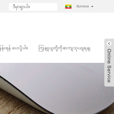
Burmese
န်းရန် ပေးပို့ပါ။
ကြှနျုပျတို့ကိုဆကျသှယျရနျ
Live