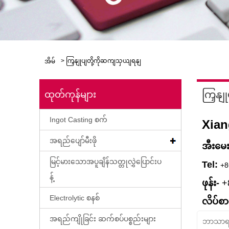
>
ကြှနျုပျတို့ကိုဆကျသှယျရနျ
အိမ်
ကြှနျ
ထုတ်ကုန်များ
Ingot Casting စက်
Xian
အရည်ပျော်မီးဖို
အီးမေး
မြင့်မားသောအပူချိန်သတ္တုလွှဲပြောင်းပ
Tel:
+8
န့်
ဖုန်း-
+
Electrolytic စနစ်
လိပ်စာ
အရည်ကျိုခြင်း ဆက်စပ်ပစ္စည်းများ