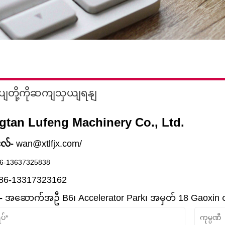
ုပျတို့ကိုဆကျသှယျရနျ
gtan Lufeng Machinery Co., Ltd.
လ်-
wan@xtlfjx.com
/
6-13637325838
86-13317323162
-
အဆောက်အဦ B6၊ Accelerator Park၊ အမှတ် 18 Gaoxin လမ