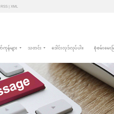
|
RSS
|
XML
်ကုန်များ
သတင်း
ဒေါင်းလုဒ်လုပ်ပါ။
စုံစမ်းမေးမြ