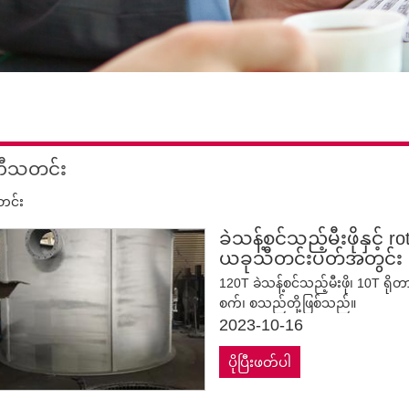
ဏီသတင်း
တင်း
ခဲသန့်စင်သည့်မီးဖိုနှင့် r
ယခုသီတင်းပတ်အတွင်း ပေ
120T ခဲသန့်စင်သည့်မီးဖို၊ 10T ရိုတ
စက်၊ စသည်တို့ဖြစ်သည်။
2023-10-16
ပိုပြီးဖတ်ပါ