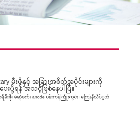
otary မီးဖိုနှင့် အခြားအစိတ်အပိုင်းများကို
းပို့ရန် အသင့်ဖြစ်နေပါပြီ။
ာရီမီးဖို၊ ခဲဆွဲစက်၊ anode ပန်းကန်ကြိုးကွင်း၊ ကြေးနီလိပ်ပွတ်