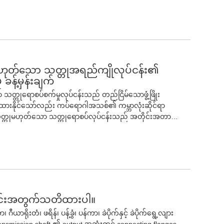
ရည်ပျော်သည့် rotary မီးဖိုတွင် rotary host၊ မီး
ိုက်နာသည်။ anode slime တွင် ခဲ၊ ခနောက်စိမ်း၊ bismuth နှင့်
ကျွမ်းမှုစနစ်၊ ဟိုက်ဒရောလစ်စနစ်၊ Ring gear ဂီယာစနစ်နှင့် flue
များ အများအပြားပါရှိသည်၊ ထို့ကြောင့် ထပ်ခါတလဲလဲ
ှင့် အားသွင်းခြင်း နှစ်ခုစလုံးသည် မီးဖိုတံခါးဖြင့် တပ်ဆင်ထား
က် ပူးတွဲထားသော anode slime နှင့် ကျန်အက်ဆစ်များကို
ွားပါသည်။ အားသွင်းခြင်းနှင့် အားသွင်းစဉ်တွင် မီးဖိုချောင်
ရပါမည်။ လက်ရှိတွင်၊ တရုတ်နိုင်ငံတွင် အလျားလိုက်
ို ဖွင့်နိုင်သည်။ အရန်စက်များတွင် အလိုအလျောက်
တ်လျှော်စက်၊ ဒေါင်လိုက်ကျန်နေသော လျှပ်ကူးပစ္စည်းအဝတ်
g (စွပ်ပြုတ်) အိတ်နှင့် slag raking စက်၊ နှင့်
်ကူးပစ္စည်းအဝတ်လျှော်စက် သုံးမျိုးရှိသည်။
ုံသွင်းစက်နှင့် stacking စက်တို့ တပ်ဆင်ထားပါသည်။ ဤ
မဟုတ်သော သတ္တုအရည်ကျိုလုပ်ငန်း၏
် လုပ်ငန်းစဉ်တစ်ခုလုံး၏ အလိုအလျောက်လည်ပတ်မှုကို
ှု ခန့်မှန်းချက်
 Chrome-
တ္တုရောစပ်စက်မှုလုပ်ငန်းသည် တည်ငြိမ်သောဖွံ့ဖြိုး
ိသော ပစ္စည်း - လေ-လောင်စာလောင်စာ သို့မဟုတ် Oxy-
းထားနိုင်သော်လည်း ကပ်ရောဂါအသစ်၏ ကမ္ဘာလုံးဆိုင်ရာ
းစားဆီလောင်စာ - Local control panel နှင့် remote
င်ငံ၏သတ္တုမဟုတ်သော သတ္တုရောစပ်လုပ်ငန်းသည် အတိုင်းအတာ
်း - ဟိုက်ဒရောလစ်ယူနစ်နှင့်အတူတံခါးလည်ပတ်မှုစနစ်; -လှည့်
်း တရုတ်နိုင်ငံတွင် အလုပ်နှင့် ထုတ်လုပ်မှုများ လျင်မြန်စွာ
ာင်းလဲနိုင်သော ယာဉ်မောင်း (VFD အားဖြင့်)
ံမဏိမဟုတ်သော သတ္တုရောစပ်လုပ်ငန်းသည် တဖြည်းဖြည်း
ြင်းအတွက်သတိထားပါ။
၊ ဂီယာရိုးတံ၊ ဖရိန်၊ ပန့်ခွံ၊ ပန်ကာ၊ ခဲပိုက်နှင့် ခဲပိုက်ရွေ့လျား
nsmission shaft ၏ output အဆုံးတွင် connecting flanges