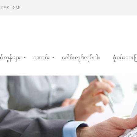
|
RSS
|
XML
်ကုန်များ
သတင်း
ဒေါင်းလုဒ်လုပ်ပါ။
စုံစမ်းမေးမြ