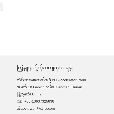
ကြှနျုပျတို့ကိုဆကျသှယျရနျ
လိပ်စာ: အဆောက်အဦ B6၊ Accelerator Park၊
အမှတ် 18 Gaoxin လမ်း၊ Xiangtan၊ Hunan
ပြည်နယ်၊ China
ဖုန်း: +86-13637325838
အီးမေး:
wan@xtlfjx.com