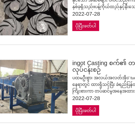
နှစ်ခုရှိသည်။ပန့်ကိုယ်ထည်နှင့်နီး
ထားသည်။
2022-07-28
ပိုပြီးဖတ်ပါ
ingot Casting စက်၏ တပ်
လုပ်ငန်းစဉ်
ပထမဦးစွာ၊ အလယ်အလတ်အိုး/ tudish
နေရာတွင် ထားရှိသင့်ပြီး ခဲရည်
ကြိုးစားကာ တပ်ဆင်မှုအနေအထားအတ
အလယ်အလတ်အိုး;
2022-07-28
ပိုပြီးဖတ်ပါ