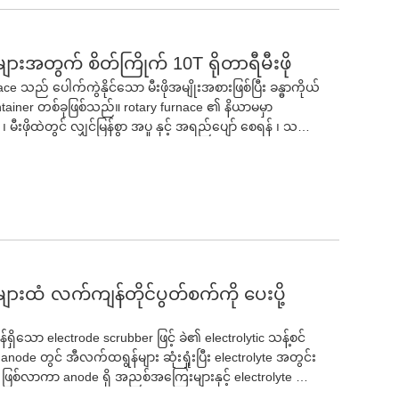
ျားအတွက် စိတ်ကြိုက် 10T ရိုတာရီမီးဖို
ce သည် ပေါက်ကွဲနိုင်သော မီးဖိုအမျိုးအစားဖြစ်ပြီး ခန္ဓာကိုယ်
ontainer တစ်ခုဖြစ်သည်။ rotary furnace ၏ နိယာမမှာ
် ၊ မီးဖိုထဲတွင် လျှင်မြန်စွာ အပူ နှင့် အရည်ပျော် စေရန် ၊ သတ္တု
 ၊ မြင့်မားသော အပူချိန် နှင့် မြန်နှုန်းမြင့် Redox ၏ အာနိသင်
ace ၏ အတွင်းပိုင်း အစိတ်အပိုင်းများကို မတူညီသော ဧရိယာ
ံးအလွှာသည် လောင်ကျွမ်းဇုန်ဖြစ်ပြီး၊ အပူချိန်မြင့်ပြီး ဖိအား
oke နှင့် အောက်ဆီဂျင် ဓာတ်ပြုသည့်နေရာတွင် လောင်ကျွမ်းခြင်း
ာက်ဘက်သို့ စီးဆင်းပြီး လျှော့ချရေးဇုန်သို့ ဝင်ရောက်သည်။
ရေးဇုန်တွင် လျော့ချတုံ့ပြန်မှုကို ခံရပြီး သတ္တုသည် လျော့နည်း
ျှောက် အောက်သို့ စီးဆင်းသွားပြီး နောက်ဆုံးတွင် အမှိုက်မှ
က်ရှိသည်။ rotary furnace သည် မြင့်မားသော ထုတ်လုပ်မှုစွမ်း
ျားထံ လက်ကျန်တိုင်ပွတ်စက်ကို ပေးပို့
ေးဇူးများရှိပြီး သံ၊ သံမဏိနှင့် သတ္တုစပ်ကဲ့သို့သော သတ္တု
ည်။ သံမဏိစက်မှုလုပ်ငန်းတွင်၊ rotary မီးဖိုများသည် သံမဏိ
ှိသော electrode scrubber ဖြင့် ခဲ၏ electrolytic သန့်စင်
းနှင့် အပိုင်းအစပြန်လည်ရယူခြင်းစသည့်နယ်ပယ်များတွင်
 anode တွင် အီလက်ထရွန်များ ဆုံးရှုံးပြီး electrolyte အတွင်း
ံမဏိထုတ်လုပ်ရေးကိရိယာများထဲမှတစ်ခုဖြစ်လာသည်။ ခဲ
ား ဖြစ်လာကာ anode ရှိ အညစ်အကြေးများနှင့် electrolyte တွင်
ပိုင်းအစများ၊ မတူညီသော ကုန်ကြမ်းများကို
း၊ မပျော်ဝင်နိုင်သော အများစုသည် anode အကျိအချွဲများ