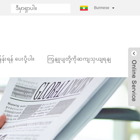
Burmese
န်းရန် ပေးပို့ပါ။
ကြှနျုပျတို့ကိုဆကျသှယျရနျ
Live