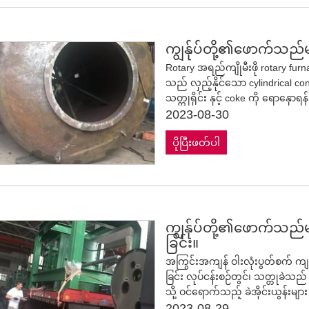
ကျွန်ုပ်တို့၏ဖောက်သည်မ
Rotary အရည်ကျိုမီးဖို rotary furna
သည် လှည့်နိုင်သော cylindrical c
သတ္တုရိုင်း နှင့် coke ကို ရောနှောရန
နှင့် အညစ်အကြေး များကို ခွဲထုတ်ရန်
2023-08-30
ကို အသုံးပြု ရမည် ။ rotary furn
ပိုပြီးဖတ်ပါ
များအဖြစ် ပိုင်းခြားထားပြီး အပေါ်ဆု
မြင့်ဓာတ်ငွေ့များ စီးဆင်းစေရန် c
ဇုန်ဖြစ်သည်။ ဓာတ်ငွေ့များသည် အေ
သတ္တုရိုင်းနှင့် coke သည် လျှော့ချ
သွားသည်။ သတ္တုသည် မီးဖိုစည်တစ်လ
ခွဲထုတ်သည့် အမှိုက်ဧရိယာသို့ ရော
ကျွန်ုပ်တို့၏ဖောက်သည်မ
ရည်နှင့် အရည်ပျော်ခြင်း၏ အကျိုးကျ
ခြင်း။
အမျိုးမျိုးကို အရည်ပျော်စေနိုင်သ
အကြွင်းအကျန် ဝါးလုံးပွတ်စက် ကျန်ရ
ထုတ်လုပ်ခြင်း၊ သံထည်ပြုလုပ်ခြင်
ခြင်း လုပ်ငန်းစဉ်တွင်၊ သတ္တုခဲသည်
တွင်ကျယ်စွာအသုံးပြုသည့် အဓိကသ
သို့ ဝင်ရောက်သည့် ခဲအိုင်းယွန်းမျ
ခြစ်၊ ခဲဂရစ်၊ ခဲအက်ဆစ်ဘက်ထရီ အ
ခဲပျော်ဝင်နေသော ခဲအိုင်းယွန်းမျာ
2023-08-29