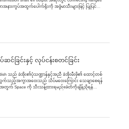
သောအနားကွပ်အထွက်ပေါက်ရိုးကို အခွံမာသီးများဖြင့် ပြုပြင်
ဆင်ခြင်းနှင့် လုပ်ငန်းစတင်ခြင်း
 သည် ခဲအိုး၏ပုံသဏ္ဍာန်နှင့်အညီ ခဲအိုးမီးဖို၏ ထောင့်တစ်
ပြန်ထွက်သည့်အကွာအဝေးသည် သိပ်မဝေးကြောင်း သေချာစေရန်
ွက် Space ကို သီးသန့်ထားရမည်။ခဲတံကိုချိန်ညှိရန်