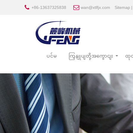
+86-13637325838
wan@xtlfjx.com
Sitemap
ပင်မ
ကြှနျုပျတို့အကွောငျး
ထုတ