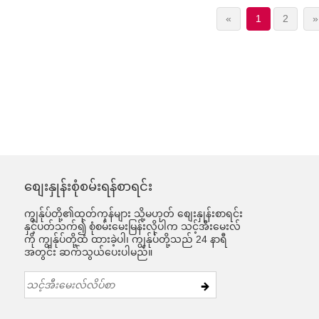
«
1
2
»
စျေးနှုန်းစုံစမ်းရန်စာရင်း
ကျွန်ုပ်တို့၏ထုတ်ကုန်များ သို့မဟုတ် စျေးနှုန်းစာရင်း
နှင့်ပတ်သက်၍ စုံစမ်းမေးမြန်းလိုပါက သင့်အီးမေးလ်
ကို ကျွန်ုပ်တို့ထံ ထားခဲ့ပါ၊ ကျွန်ုပ်တို့သည် 24 နာရီ
အတွင်း ဆက်သွယ်ပေးပါမည်။