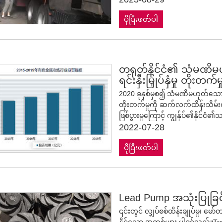
လိုက်လျောညီထွေဖြစ်စေသည်။ Lead အ
ဖွဲ့စည်းရန် anode မျက်နှာပြင်ကို လ
ခံနိုင်ရည်ရှိသောမီးဖိုလိုင်း၊ လောင်
ပိုပြီးဖတ်ပါ
ရွှေငွေကဲ့သို့သော အဖိုးတန်သတ္တု
စနစ်တို့ ပါဝင်သည်။ အားသွင်းခြင်း န
အရည်ကျိုခြင်းကို လျှော့ချရန်အတွ
သော မီးဖိုပါးစပ်မှတဆင့် ဖြတ်သန်းသ
သန့်စင်ပြီး အသစ်ပြန်လည်အသုံးပြု
တွင် တပ်ဆင်ထားသော မီးဖိုတံခါးက
အကြွင်းအကျန် လျှပ်ကူးပစ္စည်းအဝ
အစာကျွေးသည့်စက်၊ အလိုအလျောက် sla
လျှော်စက်၊ rotary ကျန်နေသော လျှပ
အလိုအလျောက် ထည့်သွင်းထားသော ပ
တရုတ်နိုင်ငံ၏ သံမဏိ
ထောက်ပံ့ရေးကိရိယာများမှတစ်ဆင့
ရင်းနှီးမြှုပ်နှံမှု တိုးတက်မ
အကောင်အထည်ဖော်နိုင်မည်ဖြစ်သည်။ အသေးစိတ်အချက်များ ပါဝင်သည်- -
2020 ခုနှစ်မှစ၍ သံမဏိမဟုတ်သော သ
Magnesium အခြေခံ၏ ခံနိုင်ရည်ရှ
တိုးတက်မှုကို ဆက်လက်ထိန်းသိမ်
လောင်စာဆီလောင်စာ သို့မဟုတ် အကြီ
ဖြစ်ပွားမှုကြောင့် ကျွန်ုပ်၏နို
control မှတဆင့် တံခါးဖွင့်ပေးခြင
တစ်ခုအထိ ထိခိုက်ခဲ့သည်။သို့သော်လည
2022-07-28
ခြင်းစနစ် 0 - 1 rpm နှုန်းဖြင့် ပြေ
ပြန်လည်စတင်လာသည်နှင့်အမျှ သ
ပိုပြီးဖတ်ပါ
ကြီးထွားလာပါသည်။
Lead Pump အသုံးပြုခ
၎င်းတွင် လျှပ်စစ်ထိန်းချုပ်မှု၊ မော်တာ
နိုင်သော အဆစ်များ ပါဝင်သည်။Tra