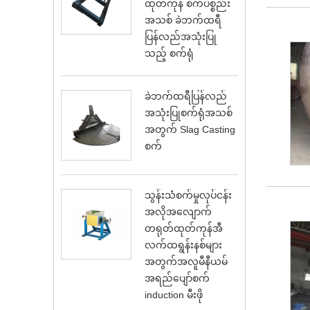
ထုတ်ကုန် စက်ပစ္စည်း
အသစ် ခဲဘက်ထရီ
ပြန်လည်အသုံးပြု
သည့် စက်ရုံ
ခဲဘက်ထရီပြန်လည်
အသုံးပြုစက်ရုံအသစ်
အတွက် Slag Casting
စက်
သွန်းသံစက်မှုလုပ်ငန်း
အလိုအလျောက်
တရုတ်ထုတ်ကုန်အီ
လက်ထရွန်းနစ်များ
အတွက်အလူမီနီယမ်
အရည်ပျော်စက်
induction မီးဖို