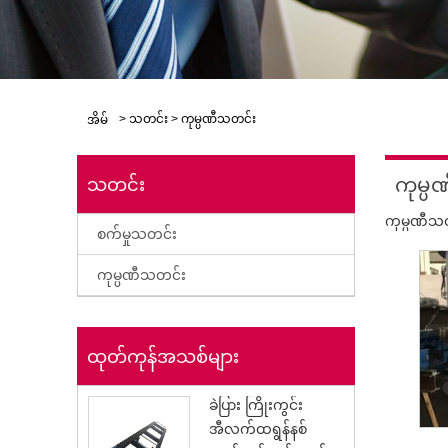
>
သတင်း
>
ကုမ္ပဏီသတင်း
အိမ်
ကုမ္ပ
သတင်း
ကုမ္ပဏီသ
စက်မှုသတင်း
ကုမ္ပဏီသတင်း
ထုတ်ကုန်အသစ်များ
ခဲပြား ကြိုးကွင်း
အီလက်ထရွန်နစ်