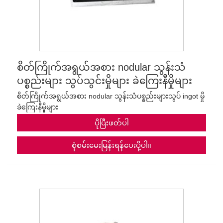
စိတ်ကြိုက်အရွယ်အစား nodular သွန်းသံ
ပစ္စည်းများ သွပ်သွင်းမှိုများ ခဲကြေးနီမှိုများ
စိတ်ကြိုက်အရွယ်အစား nodular သွန်းသံပစ္စည်းများသွပ် ingot မှို
ခဲကြေးနီမှိုများ
ပိုပြီးဖတ်ပါ
စုံစမ်းမေးမြန်းရန်ပေးပို့ပါ။