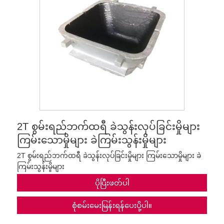
2T စွမ်းရည်ဘက်ထရီ ခဲသွန်းလုပ်ခြင်းမှိုများ
ကြမ်းသောမှိုများ ခဲကြမ်းသွန်းမှိုများ
2T စွမ်းရည်ဘက်ထရီ ခဲသွန်းလုပ်ခြင်းမှိုများ ကြမ်းသောမှိုများ ခဲ
ကြမ်းသွန်းမှိုများ
ပိုပြီးဖတ်ပါ
စုံစမ်းမေးမြန်းရန်ပေးပို့ပါ။