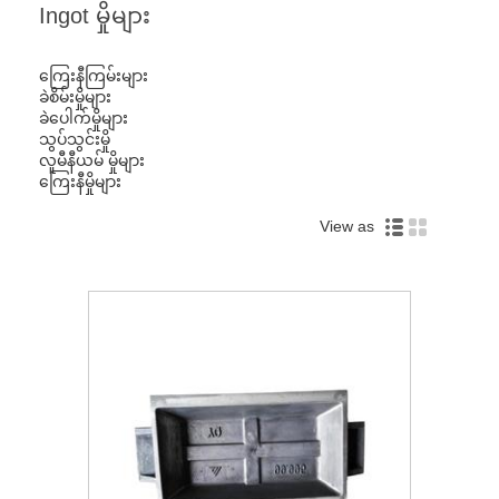
Ingot မှိုများ
ကြေးနီကြမ်းများ
ခဲစိမ်းမှိုများ
ခဲပေါက်မှိုများ
သွပ်သွင်းမှို
လူမီနီယမ် မှိုများ
ကြေးနီမှိုများ
View as