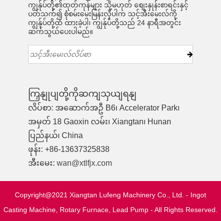
ကျွန်ုပ်တို့၏ထုတ်ကုန်များ သို့မဟုတ် စျေးနှုန်းစာရင်းနှင့်
ပတ်သက်၍ စုံစမ်းမေးမြန်းလိုပါက သင့်အီးမေးလ်ကို
ကျွန်ုပ်တို့ထံ ထားခဲ့ပါ၊ ကျွန်ုပ်တို့သည် 24 နာရီအတွင်း
ဆက်သွယ်ပေးပါမည်။
ကြှနျုပျတို့ကိုဆကျသှယျရနျ
လိပ်စာ: အဆောက်အဦ B6၊ Accelerator Park၊
အမှတ် 18 Gaoxin လမ်း၊ Xiangtan၊ Hunan
ပြည်နယ်၊ China
ဖုန်း: +86-13637325838
အီးမေး:
wan@xtlfjx.com
Copyright@2021 Xiangtan Lufeng Machinery Co., Ltd. - Ingot
Casting Machine, Rotary Furnace, Lead Pump - All Rights Reserved.