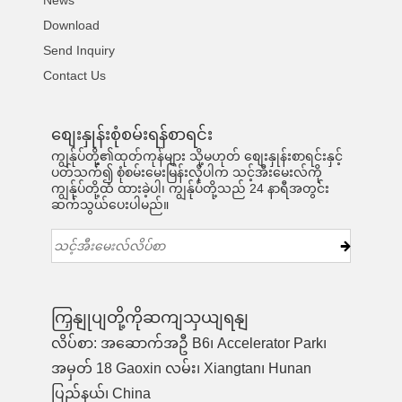
News
Download
Send Inquiry
Contact Us
စျေးနှုန်းစုံစမ်းရန်စာရင်း
ကျွန်ုပ်တို့၏ထုတ်ကုန်များ သို့မဟုတ် စျေးနှုန်းစာရင်းနှင့်
ပတ်သက်၍ စုံစမ်းမေးမြန်းလိုပါက သင့်အီးမေးလ်ကို
ကျွန်ုပ်တို့ထံ ထားခဲ့ပါ၊ ကျွန်ုပ်တို့သည် 24 နာရီအတွင်း
ဆက်သွယ်ပေးပါမည်။
ကြှနျုပျတို့ကိုဆကျသှယျရနျ
လိပ်စာ: အဆောက်အဦ B6၊ Accelerator Park၊
အမှတ် 18 Gaoxin လမ်း၊ Xiangtan၊ Hunan
ပြည်နယ်၊ China