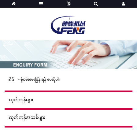
>
စုံစမ်းမေးမြန်းရန် ပေးပို့ပါ။
အိမ်
ထုတ်ကုန်များ
ထုတ်ကုန်အသစ်များ