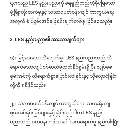
၎င်းသည် LES နည်းပညာကို ရေရှည်တည်တံ့ခိုင်မြဲသော
ဖွံ့ဖြိုးတိုးတက်မှုနှင့် သဘာဝပတ်ဝန်းကျင် ကာကွယ်ရေး
အတွက် စံပြစွမ်းအင်ဖြေရှင်းချက်တစ်ခု ဖြစ်စေသည်။
3. LES နည်းပညာ၏ အားသာချက်များ
၁)။ မြင့်မားသောထိရောက်မှု- LES နည်းပညာသည် ထိ
ရောက်သောလျှပ်စစ်ဓာတ်ခွဲထုတ်နိုင်စွမ်းရှိပြီး လျှပ်စစ်
စွမ်းအင်ကို ထိရောက်စွာပြောင်းလဲခြင်းနှင့် သိုလှောင်ခြင်း
တို့ကို ရရှိနိုင်သည်။
၂)။ သဘာဝပတ်ဝန်းကျင် ကာကွယ်ရေး- သမားရိုးကျ
စွမ်းအင်ရင်းမြစ်များနှင့် နှိုင်းယှဉ်ပါက LES နည်း
ပညာသည် ပတ်ဝန်းကျင်အပေါ် သက်ရောက်မှု နည်းပါးပြီး