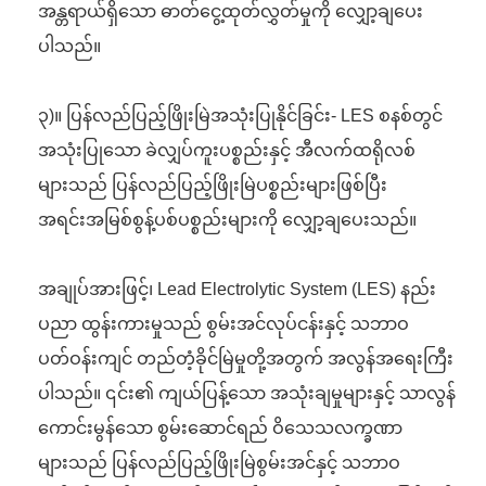
အန္တရာယ်ရှိသော ဓာတ်ငွေ့ထုတ်လွှတ်မှုကို လျှော့ချပေး
ပါသည်။
၃)။ ပြန်လည်ပြည့်ဖြိုးမြဲအသုံးပြုနိုင်ခြင်း- LES စနစ်တွင်
အသုံးပြုသော ခဲလျှပ်ကူးပစ္စည်းနှင့် အီလက်ထရိုလစ်
များသည် ပြန်လည်ပြည့်ဖြိုးမြဲပစ္စည်းများဖြစ်ပြီး
အရင်းအမြစ်စွန့်ပစ်ပစ္စည်းများကို လျှော့ချပေးသည်။
အချုပ်အားဖြင့်၊ Lead Electrolytic System (LES) နည်း
ပညာ ထွန်းကားမှုသည် စွမ်းအင်လုပ်ငန်းနှင့် သဘာဝ
ပတ်ဝန်းကျင် တည်တံ့ခိုင်မြဲမှုတို့အတွက် အလွန်အရေးကြီး
ပါသည်။ ၎င်း၏ ကျယ်ပြန့်သော အသုံးချမှုများနှင့် သာလွန်
ကောင်းမွန်သော စွမ်းဆောင်ရည် ဝိသေသလက္ခဏာ
များသည် ပြန်လည်ပြည့်ဖြိုးမြဲစွမ်းအင်နှင့် သဘာဝ