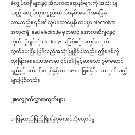
ခဲလျှပ်ထရိုများနှင့် အီလက်ထရောနစ်များကို အသုံးပြု
သည့် ခဲလျှပ်ကူးပစ္စည်းဆဲလ်စနစ်အပေါ် အခြေခံ
ထားသည်။ ၎င်း၏လုပ်ဆောင်မှုနိယာမမှာ electrolyte
အတွင်းရှိ lead electrode မှတဆင့် အောက်ဆီဂျင်နှင့်
ဟိုက်ဒရိုဂျင်ကို electrolysis ဖြစ်စဉ်အတွင်း ထုတ်
လွှတ်ပေးပြီး ပြန်လည်အသုံးပြုနိုင်ပါသည်။ ဤစနစ်ကို
ထူးခြားစေသောအရာမှာ ၎င်း၏ မြင့်မားသော စွမ်းဆောင်
ရည်နှင့် ပတ်ဝန်းကျင်နှင့် သဟဇာတဖြစ်နိုင်သော ဂုဏ်သတ္တိ
များဖြစ်သည်။
၂။လျှောက်လွှာအကွက်များ
၁။ပြန်လည်ပြည့်ဖြိုးမြဲစွမ်းအင်သိုလှောင်မှု