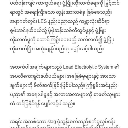
ပတ်ဝန်းကျင် ကာကွယ်ရေး ဖွံ့ဖြိုးတိုးတက်ရေးကို မြှင့်တင်
ရာတွင် အရေးကြီးသော တွန်းအားတစ်ခု ဖြစ်စေသည်။
အနာဂတ်တွင်၊ LES နည်းပညာသည် ကမ္ဘာလုံးဆိုင်ရာ
စွမ်းအင်နယ်ပယ်သို့ ပိုမိုဆန်းသစ်တီထွင်မှုနှင့် ဖွံ့ဖြိုး
တိုးတက်မှုကို ဆောင်ကြဉ်းပေးမည့် ဆက်လက်၍ ဖွံ့ဖြိုး
တိုးတက်ပြီး အသုံးချနိုင်မည်ဟု မျှော်လင့်ပါသည်။
အထက်ပါအချက်များသည် Lead Electrolytic System ၏
အပလီကေးရှင်းနယ်ပယ်များ၊ အခြေခံမူများနှင့် အားသာ
ချက်များကို မိတ်ဆက်ခြင်းဖြစ်ပါသည်။ ဤစွမ်းအင်နည်း
ပညာ၏ အရေးပါမှုနှင့် အလားအလာများကို စာဖတ်သူများ
ထံ တင်ပြနိုင်ရန် မျှော်လင့်ပါသည်။
အရင်:
အသစ်သော slag ပုံသွန်းစက်သည်စက်မှုလုပ်ငန်း