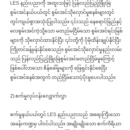
LES နည်းပညာကို အထူးသဖြင့် ပြန်လည်ပြည့်ဖြိုးမြဲ
စွမ်းအင်နယ်ပယ်တွင် စွမ်းအင်သိုလှောင်မှုစနစ်များတွင်
တွင်ကျယ်စွာအသုံးပြုပါသည်။ ၎င်းသည် နေရောင်ခြည်နှင့်
လေစွမ်းအင်ကဲ့သို့သော မတည်မငြိမ်သော စွမ်းအင်ရင်းမြစ်
များကို သိုလှောင်ထားနိုင်ပြီး ၎င်းတို့ကို ပိုမိုထိန်းချုပ်နိုင်ပြီး
ကြိုတင်ခန့်မှန်းနိုင်စေသည်။ စွမ်းအင်သိုလှောင်မှုနည်းလမ်း
သည် ပြန်လည်ပြည့်ဖြိုးမြဲစွမ်းအင်မတည်ငြိမ်မှုကြောင့်
ဖြစ်ပေါ်လာသော စိန်ခေါ်မှုများကို ဖြေရှင်းနိုင်စေပြီး
စွမ်းအင်စနစ်အတွက် တည်ငြိမ်သောပံ့ပိုးမှုပေးပါသည်။
2).စက်မှုလုပ်ငန်းလျှောက်လွှာ
စက်မှုနယ်ပယ်တွင် LES နည်းပညာသည် အရေးကြီးသော
အခန်းကဏ္ဍမှ ပါဝင်ပါသည်။ အမျိုးမျိုးသော စက်ကိရိယာ