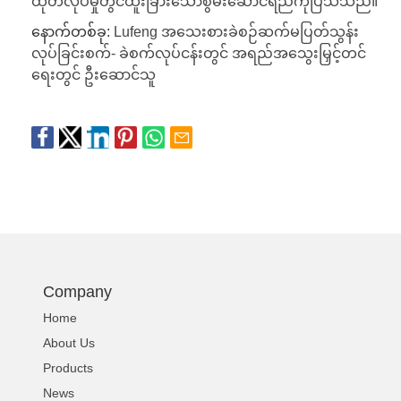
ထုတ်လုပ်မှုတွင်ထူးခြားသောစွမ်းဆောင်ရည်ကိုပြသသည်။
နောက်တစ်ခု:
Lufeng အသေးစားခဲစဉ်ဆက်မပြတ်သွန်း
လုပ်ခြင်းစက်- ခဲစက်လုပ်ငန်းတွင် အရည်အသွေးမြှင့်တင်
ရေးတွင် ဦးဆောင်သူ
Company
Home
About Us
Products
News