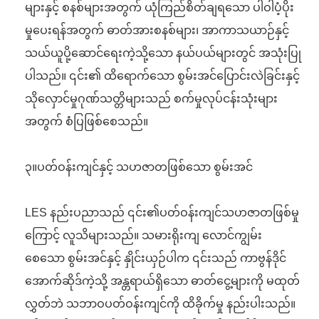
များနှင့် စနစ်များအတွက် ယုံကြည်စိတ်ချရသော ပါဝါပံ့ပိုး
မှုပေးရန်အတွက် ဓာတ်အားစနစ်များ၊ အာကာသယာဉ်နှင့်
သယ်ယူပို့ဆောင်ရေးကဲ့သို့သော နယ်ပယ်များတွင် အသုံးပြု
ပါသည်။ ၎င်း၏ ထိရောက်သော စွမ်းအင်ပြောင်းလဲခြင်းနှင့်
သိုလှောင်မှုဂုဏ်သတ္တိများသည် စက်မှုလုပ်ငန်းသုံးများ
အတွက် စံပြဖြစ်စေသည်။
၃။ပတ်ဝန်းကျင်နှင့် သဟဇာတဖြစ်သော စွမ်းအင်
LES နည်းပညာသည် ၎င်း၏ပတ်ဝန်းကျင်သဟဇာတဖြစ်မှု
ကြောင့် လူသိများသည်။ သမားရိုးကျ လောင်ကျွမ်း
စေသော စွမ်းအင်နှင့် နှိုင်းယှဉ်ပါက ၎င်းသည် ကာဗွန်ဒိုင်
အောက်ဆိုဒ်ကဲ့သို့ အန္တရာယ်ရှိသော ဓာတ်ငွေ့များကို မထုတ်
လွှတ်ဘဲ သဘာဝပတ်ဝန်းကျင်ကို ထိခိုက်မှု နည်းပါးသည်။