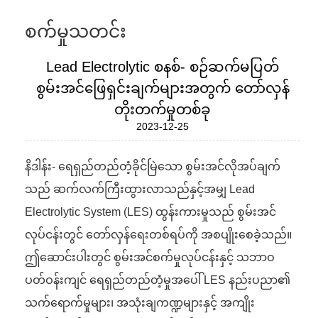
စက်မှုသတင်း
Lead Electrolytic စနစ်- စဉ်ဆက်မပြတ်
စွမ်းအင်ဖြေရှင်းချက်များအတွက် တော်လှန်
တိုးတက်မှုတစ်ခု
2023-12-25
နိဒါန်း- ရေရှည်တည်တံ့ခိုင်မြဲသော စွမ်းအင်လိုအပ်ချက်
သည် ဆက်လက်ကြီးထွားလာသည်နှင့်အမျှ Lead
Electrolytic System (LES) ထွန်းကားမှုသည် စွမ်းအင်
လုပ်ငန်းတွင် တော်လှန်ရေးတစ်ရပ်ကို အစပျိုးစေခဲ့သည်။
ဤဆောင်းပါးတွင် စွမ်းအင်စက်မှုလုပ်ငန်းနှင့် သဘာဝ
ပတ်ဝန်းကျင် ရေရှည်တည်တံ့မှုအပေါ် LES နည်းပညာ၏
သက်ရောက်မှုများ၊ အသုံးချကဏ္ဍများနှင့် အကျိုး