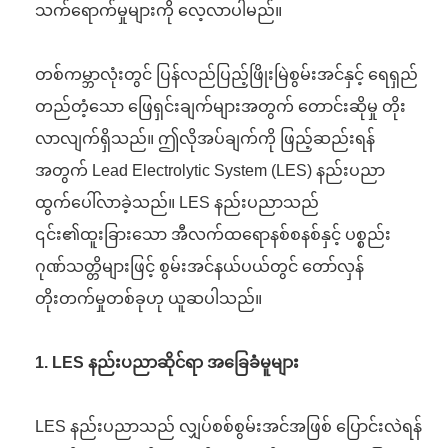
သက်ရောက်မှုများကို လေ့လာပါမည်။
တစ်ကမ္ဘာလုံးတွင် ပြန်လည်ပြည့်ဖြိုးမြဲစွမ်းအင်နှင့် ရေရှည်
တည်တံ့သော ဖြေရှင်းချက်များအတွက် တောင်းဆိုမှု တိုး
လာလျက်ရှိသည်။ ဤလိုအပ်ချက်ကို ဖြည့်ဆည်းရန်
အတွက် Lead Electrolytic System (LES) နည်းပညာ
ထွက်ပေါ်လာခဲ့သည်။ LES နည်းပညာသည်
၎င်း၏ထူးခြားသော အီလက်ထရောနစ်စနစ်နှင့် ပစ္စည်း
ဂုဏ်သတ္တိများဖြင့် စွမ်းအင်နယ်ပယ်တွင် တော်လှန်
တိုးတက်မှုတစ်ခုဟု ယူဆပါသည်။
1. LES နည်းပညာဆိုင်ရာ အခြေခံမူများ
LES နည်းပညာသည် လျှပ်စစ်စွမ်းအင်အဖြစ် ပြောင်းလဲရန်