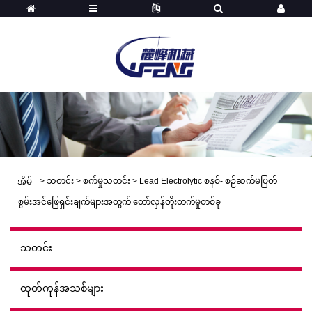
>
သတင်း
>
စက်မှုသတင်း
>
Lead Electrolytic စနစ်- စဉ်ဆက်မပြတ်
အိမ်
စွမ်းအင်ဖြေရှင်းချက်များအတွက် တော်လှန်တိုးတက်မှုတစ်ခု
သတင်း
ထုတ်ကုန်အသစ်များ