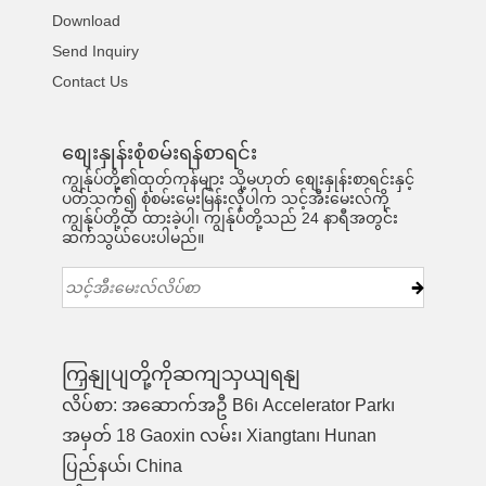
Download
Send Inquiry
Contact Us
စျေးနှုန်းစုံစမ်းရန်စာရင်း
ကျွန်ုပ်တို့၏ထုတ်ကုန်များ သို့မဟုတ် စျေးနှုန်းစာရင်းနှင့်
ပတ်သက်၍ စုံစမ်းမေးမြန်းလိုပါက သင့်အီးမေးလ်ကို
ကျွန်ုပ်တို့ထံ ထားခဲ့ပါ၊ ကျွန်ုပ်တို့သည် 24 နာရီအတွင်း
ဆက်သွယ်ပေးပါမည်။
ကြှနျုပျတို့ကိုဆကျသှယျရနျ
လိပ်စာ: အဆောက်အဦ B6၊ Accelerator Park၊
အမှတ် 18 Gaoxin လမ်း၊ Xiangtan၊ Hunan
ပြည်နယ်၊ China